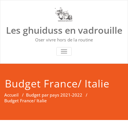
Skip
to
content
Les ghuiduss en vadrouille
Oser vivre hors de la routine
TOGGLE NAVIGATION
Budget France/ Italie
Accueil
/
Budget par pays 2021-2022
/
Budget France/ Italie