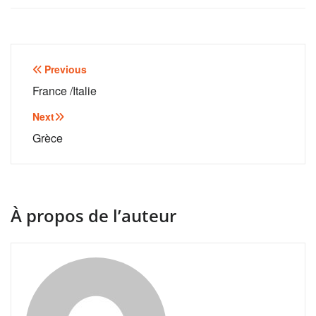
Navigation
Previous
de
France /Italie
l’article
Next
Grèce
À propos de l’auteur